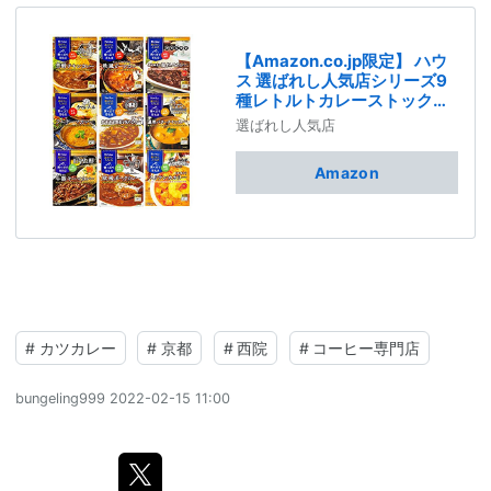
【Amazon.co.jp限定】 ハウ
ス 選ばれし人気店シリーズ9
種レトルトカレーストック用
BOX付きセット (ラムキーマ
選ばれし人気店
カレー、キーマカレー、バタ
ーチキン、芳醇チキン、欧風
Amazon
ビーフ、黒担々、スリランカ
カリー、北海道産野菜ポー
ク、欧風ポーク) 【セット買
い】 [レンジ化対応・レンジ
で簡単調理可能]
#
カツカレー
#
京都
#
西院
#
コーヒー専門店
bungeling999
2022-02-15 11:00