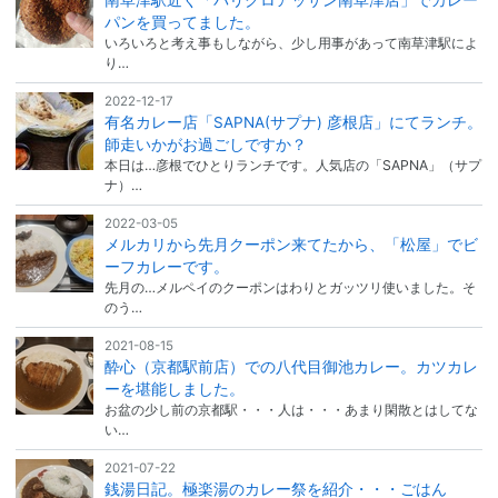
パンを買ってました。
いろいろと考え事もしながら、少し用事があって南草津駅によ
り…
2022-12-17
有名カレー店「SAPNA(サプナ) 彦根店」にてランチ。
師走いかがお過ごしですか？
本日は…彦根でひとりランチです。人気店の「SAPNA」（サプ
ナ）…
2022-03-05
メルカリから先月クーポン来てたから、「松屋」でビ
ーフカレーです。
先月の…メルペイのクーポンはわりとガッツリ使いました。そ
のう…
2021-08-15
酔心（京都駅前店）での八代目御池カレー。カツカレ
ーを堪能しました。
お盆の少し前の京都駅・・・人は・・・あまり閑散とはしてな
い…
2021-07-22
銭湯日記。極楽湯のカレー祭を紹介・・・ごはん