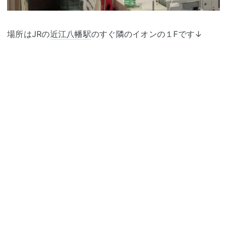
場所はJRの
近江八幡駅
のすぐ隣のイオンの１Fです↓