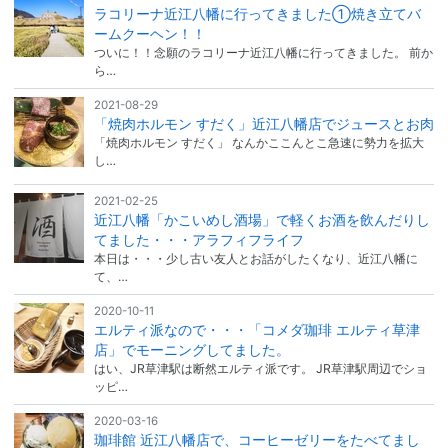
ラコリーナ近江八幡に行ってきました①焼き立てバ
ームクーヘン！！
ついに！！念願のラコリーナ近江八幡に行ってきました。 前か
ら…
2021-08-29
「焼肉ホルモン すだく」近江八幡店でジュースとお肉
「焼肉ホルモン すだく」 なんかここんとこ急速に勢力を拡大
し…
2021-02-25
近江八幡「かこいめし酒場」で軽くお酒を飲んだりし
てました・・・アラフィフライフ
本日は・・・少し古い友人とお話がしたくなり、近江八幡に
て、…
2020-10-11
エルティ派なので・・・「コメダ珈琲 エルティ草津
店」でモーニングしてました。
はい、JR草津駅は断然エルティ派です。 JR草津駅周辺でショ
ッピ…
2020-03-16
珈琲館 近江八幡店で、コーヒーゼリーをたべてまし