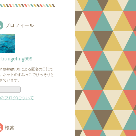
プロフィール
d:bungeling999
ungeling999による匿名の日記で
。ネットのすみっこでひっそりと
きています。
のブログについて
検索