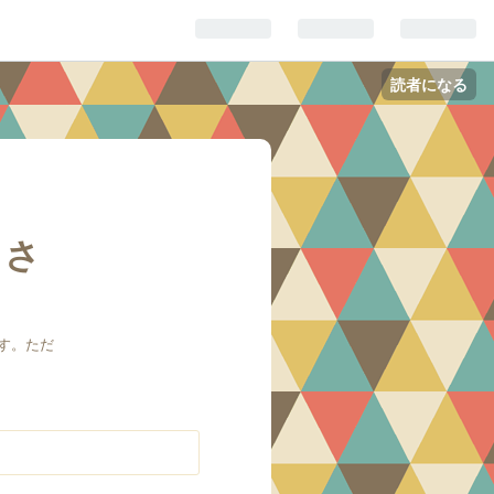
読者になる
じさ
す。ただ