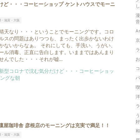
けど・・・コーヒーショップ ケントハウスでモーニ
し
漫
都・滋賀・大阪
音
A
晴天なり・・・ということでモーニングです。コロ
ルスの問題はありつつも、まったく出歩かないわけ
京
かないからなぁ。 それにしても、手洗い、うがい、
ラ
ール消毒、正直に告白します。いままではあんまり
せんでした・・・それが嘘…
お
コ
パ
喫
洋
ラ
う
好
凜屋珈琲舎 彦根店のモーニングは充実で満足！！
和
都・滋賀・大阪