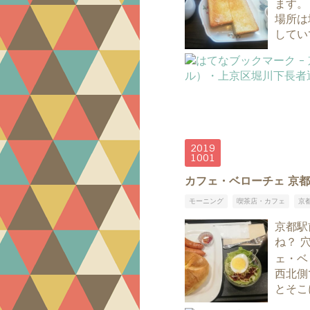
ます。
場所は
してい
2019
10
01
カフェ・ベローチェ 京
モーニング
喫茶店・カフェ
京
京都駅
ね？ 
ェ・ベ
西北側
とそこ