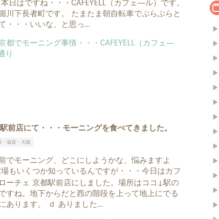
 本日はですね・・・CAFEYELL（カフェ―ル）です。
堀川下長者町です。 たまたま朝自転車でぶらぶらと
て・・・いいな、と思っ…
▶
▶
▶
▶
▶
▶
▶
都駅前店にて・・・モーニングを食べてきました。
▶
都・滋賀・大阪
▶
前でモーニング、どこにしようかな、悩みますよ
▶
穴場もいくつか知っているんですが・・・今日はカフ
▶
ローチェ 京都駅前店にしました。場所はココ↓駅の
▶
ですね。地下からだと西の階段を上って地上にでる
にあります。 ｄ ありました…
▶