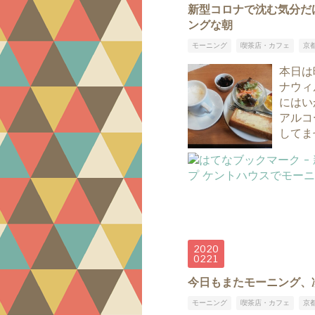
新型コロナで沈む気分だ
ングな朝
モーニング
喫茶店・カフェ
京
本日は
ナウィ
にはい
アルコ
してま
2020
02
21
今日もまたモーニング、
モーニング
喫茶店・カフェ
京