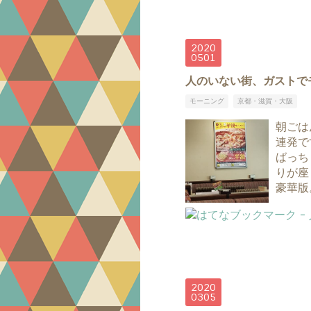
2020
05
01
人のいない街、ガストで
モーニング
京都・滋賀・大阪
朝ごは
連発で
ばっち
りが座
豪華版
2020
03
05