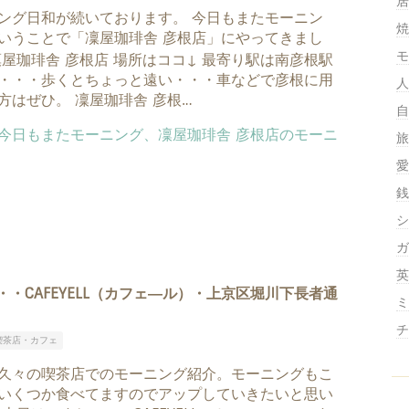
居
ング日和が続いております。 今日もまたモーニン
焼
いうことで「凜屋珈琲舎 彦根店」にやってきまし
モ
凜屋珈琲舎 彦根店 場所はココ↓ 最寄り駅は南彦根駅
・・・歩くとちょっと遠い・・・車などで彦根に用
人
方はぜひ。 凜屋珈琲舎 彦根…
自
旅
愛
銭
シ
ガ
英
・CAFEYELL（カフェ―ル）・上京区堀川下長者通
ミ
チ
喫茶店・カフェ
久々の喫茶店でのモーニング紹介。モーニングもこ
いくつか食べてますのでアップしていきたいと思い