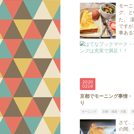
モーニ
グ、と
た。 
ですが
事ある
2020
02
16
京都でモーニング事情・・
り
モーニング
京都・滋賀・大阪
さて、
の間、