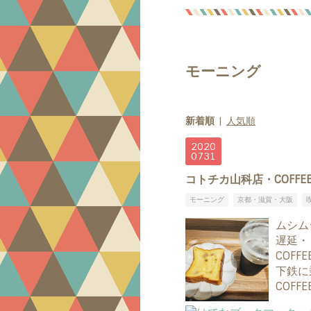
モーニング
新着順
人気順
2020
07
31
コトチカ山科店・COFFE
モーニング
京都・滋賀・大阪
ムシム
遅延・
COF
下鉄に
COFF