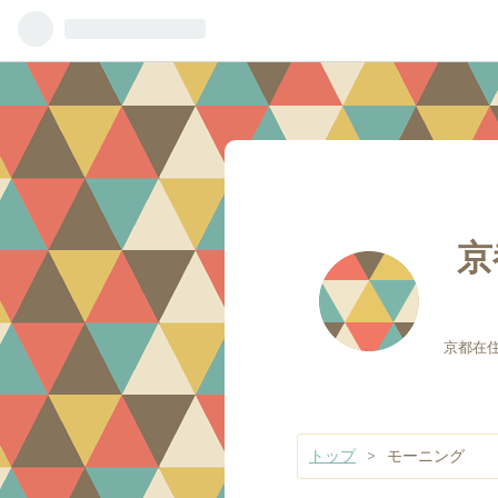
京
京都在
トップ
>
モーニング